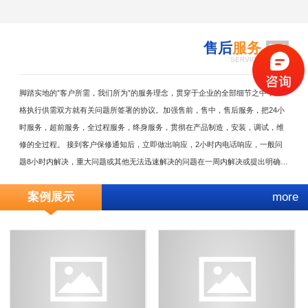
售后
服务
4
SERVICE
脚踏实地的”客户所需，我们所为”的服务理念，贯穿于企业的全部细节之中，严
格执行供需双方就有关问题所签署的协议。加强售前，售中，售后服务，把24小
时服务，超前服务，全过程服务，终身服务，贯彻在产品制造，安装，调试，维
修的全过程。 接到客户保修通知后，立即做出响应，2小时内电话响应，一般问
题8小时内解决，重大问题或其他无法迅速解决的问题在一周内解决或提出明确解
决方案。随时满足需方对备品备件的需求。无论在何种情况下，我方决不以任何
案例展示
more
理由刁难需方。因售后服务不及时或其它原因服务问题引起的用户损失由我方负
责。公司设有专职的技术服务部，每年至少对用户回访两次，了解产品的运行，
并参与仪器保养。