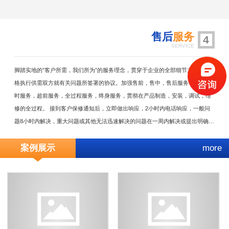
售后
服务
4
SERVICE
脚踏实地的”客户所需，我们所为”的服务理念，贯穿于企业的全部细节之中，严
格执行供需双方就有关问题所签署的协议。加强售前，售中，售后服务，把24小
时服务，超前服务，全过程服务，终身服务，贯彻在产品制造，安装，调试，维
修的全过程。 接到客户保修通知后，立即做出响应，2小时内电话响应，一般问
题8小时内解决，重大问题或其他无法迅速解决的问题在一周内解决或提出明确解
决方案。随时满足需方对备品备件的需求。无论在何种情况下，我方决不以任何
案例展示
more
理由刁难需方。因售后服务不及时或其它原因服务问题引起的用户损失由我方负
责。公司设有专职的技术服务部，每年至少对用户回访两次，了解产品的运行，
并参与仪器保养。