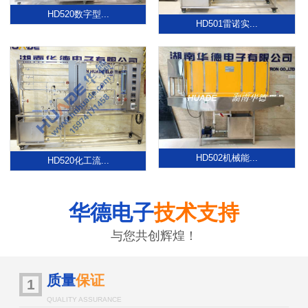
HD520数字型...
HD501雷诺实...
HD502机械能...
HD520化工流...
华德电子
技术支持
与您共创辉煌！
质量
保证
1
QUALITY ASSURANCE