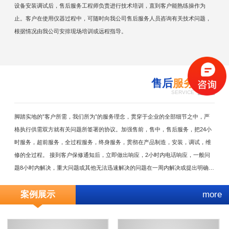
设备安装调试后，售后服务工程师负责进行技术培训，直到客户能熟练操作为
止。客户在使用仪器过程中，可随时向我公司售后服务人员咨询有关技术问题，
根据情况由我公司安排现场培训或远程指导。
售后
服务
4
SERVICE
脚踏实地的”客户所需，我们所为”的服务理念，贯穿于企业的全部细节之中，严
格执行供需双方就有关问题所签署的协议。加强售前，售中，售后服务，把24小
时服务，超前服务，全过程服务，终身服务，贯彻在产品制造，安装，调试，维
修的全过程。 接到客户保修通知后，立即做出响应，2小时内电话响应，一般问
题8小时内解决，重大问题或其他无法迅速解决的问题在一周内解决或提出明确解
决方案。随时满足需方对备品备件的需求。无论在何种情况下，我方决不以任何
案例展示
more
理由刁难需方。因售后服务不及时或其它原因服务问题引起的用户损失由我方负
责。公司设有专职的技术服务部，每年至少对用户回访两次，了解产品的运行，
并参与仪器保养。