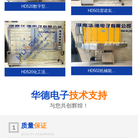
HD520数字型...
HD501雷诺实...
HD502机械能...
HD520化工流...
华德电子
技术支持
与您共创辉煌！
质量
保证
1
QUALITY ASSURANCE