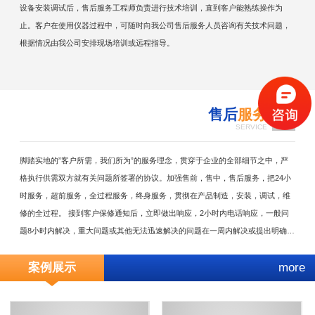
设备安装调试后，售后服务工程师负责进行技术培训，直到客户能熟练操作为
止。客户在使用仪器过程中，可随时向我公司售后服务人员咨询有关技术问题，
根据情况由我公司安排现场培训或远程指导。
售后
服务
4
SERVICE
脚踏实地的”客户所需，我们所为”的服务理念，贯穿于企业的全部细节之中，严
格执行供需双方就有关问题所签署的协议。加强售前，售中，售后服务，把24小
时服务，超前服务，全过程服务，终身服务，贯彻在产品制造，安装，调试，维
修的全过程。 接到客户保修通知后，立即做出响应，2小时内电话响应，一般问
题8小时内解决，重大问题或其他无法迅速解决的问题在一周内解决或提出明确解
决方案。随时满足需方对备品备件的需求。无论在何种情况下，我方决不以任何
案例展示
more
理由刁难需方。因售后服务不及时或其它原因服务问题引起的用户损失由我方负
责。公司设有专职的技术服务部，每年至少对用户回访两次，了解产品的运行，
并参与仪器保养。