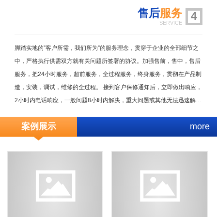
售后
服务
4
SERVICE
脚踏实地的”客户所需，我们所为”的服务理念，贯穿于企业的全部细节之
中，严格执行供需双方就有关问题所签署的协议。加强售前，售中，售后
服务，把24小时服务，超前服务，全过程服务，终身服务，贯彻在产品制
造，安装，调试，维修的全过程。 接到客户保修通知后，立即做出响应，
2小时内电话响应，一般问题8小时内解决，重大问题或其他无法迅速解决
的问题在一周内解决或提出明确解决方案。随时满足需方对备品备件的需
案例展示
more
求。无论在何种情况下，我方决不以任何理由刁难需方。因售后服务不及
时或其它原因服务问题引起的用户损失由我方负责。公司设有专职的技术
服务部，每年至少对用户回访两次，了解产品的运行，并参与仪器保养。