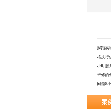
脚踏实
格执行
小时服
维修的
问题8
确解决
案
任何理
方负责