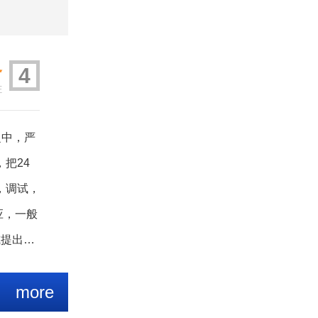
务
4
E
之中，严
把24
，调试，
应，一般
或提出明
方决不以
more
损失由我
产品的运