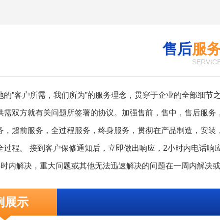
售后
服
SERVIC
地的”客户所需，我们所为”的服务理念，贯穿于企业的全部细节
供需双方就有关问题所签署的协议。加强售前，售中，售后服务，
务，超前服务，全过程服务，终身服务，贯彻在产品制造，安装
全过程。 接到客户保修通知后，立即做出响应，2小时内电话响
小时内解决，重大问题或其他无法迅速解决的问题在一周内解决
方案。随时满足需方对备品备件的需求。无论在何种情况下，我
例展示
由刁难需方。因售后服务不及时或其它原因服务问题引起的用户
。公司设有专职的技术服务部，每年至少对用户回访两次，了解