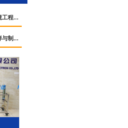
工程...
与制...