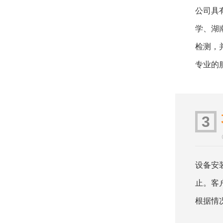
公司具
学、湖
检测，
专业的
3
设备安
止。客
根据情