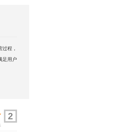
营过程，
满足用户
务
2
S