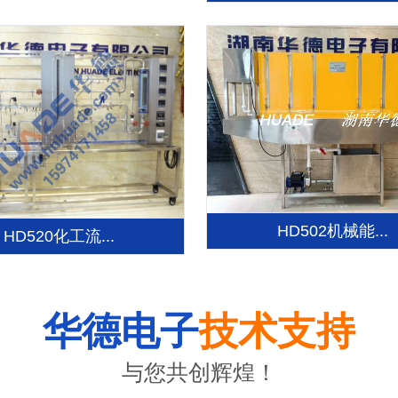
HD502机械能...
HD520化工流...
华德电子
技术支持
与您共创辉煌！