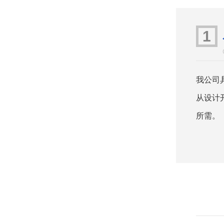
1
我公司
从设计
所需。